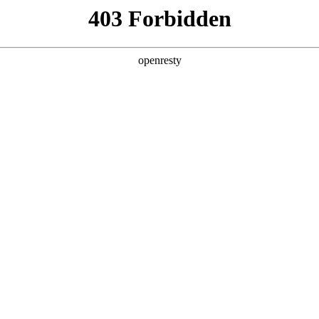
牌天地
全新一代 瑞虎9
瑞虎9X