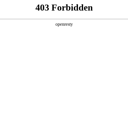
牌天地
联系我
正如一个蹒跚学
导和激励
如果您有好的意
z6mg人生就是
望与您交流
地址
安徽省
客户问题投
全新一代 瑞虎9
瑞虎9X
qiruit