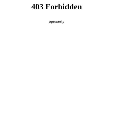
牌天地
全新一代 瑞虎9
瑞虎9X