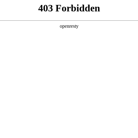
牌天地
艾瑞泽5 卓越版
风尚型
1.5DVVT-MT
59,900
4572×1825×1482
2670
全新一代 瑞虎9
瑞虎9X