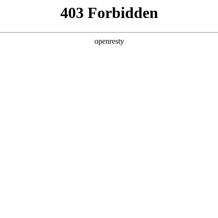
牌天地
预约品鉴
验，感受z6mg人生就是博汽车的驾乘动力，我们将根据
，以便更好为您提供试驾服务，信息提交成功后，服务中心
动与您联系！
1.选择您要驾驶的车型
全新一代 瑞虎9
瑞虎9X