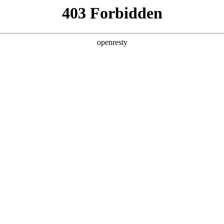
牌天地
经销商查询
全新一代 瑞虎9
瑞虎9X