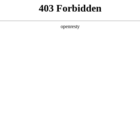
匠人之心 铸卓越之品
以自然之理 践绿色之诺
以人本之蕴 赴美好之
之品
产品技术的先进，更源于对用户价值、社会责任与可持续未来的深
价值体系，坚持以严苛的标准引领制造质量，
进化，以前瞻性的理念塑造绿色供应生态，持续向世界传递中国
，也体现在我们对消费者体验和供应商、经销商等合作伙伴的尊重